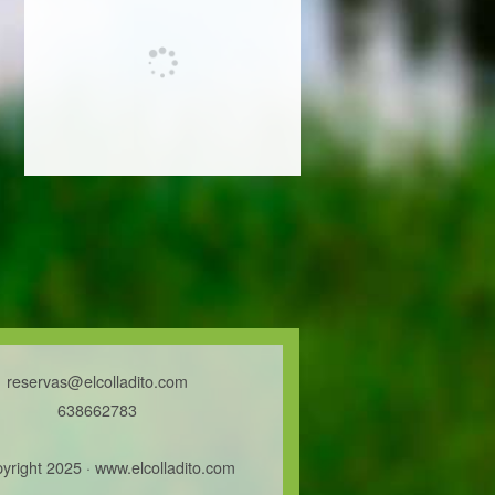
reservas@elcolladito.com
638662783
yright 2025 · www.elcolladito.com