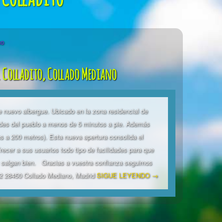
 Colladito, Collado Mediano
e nuevo albergue. Ubicado en la zona residencial de
ades del pueblo a menos de 5 minutos a pie. Además
us a 200 metros). Esta nueva apertura consolida el
er a sus usuarios todo tipo de facilidades para que
, salgan bien. Gracias a vuestra confianza seguimos
 12 28450 Collado Mediano, Madrid
SIGUE LEYENDO →