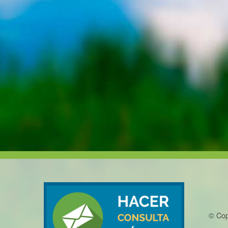
© Cop