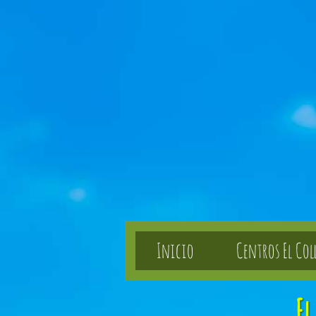
Inicio
Centros El Col
El