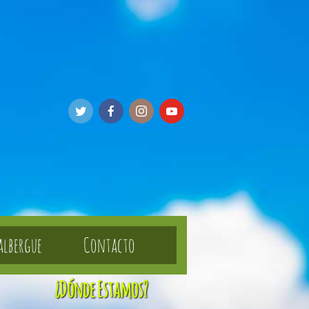
 albergue
Contacto
¿Dónde Estamos?