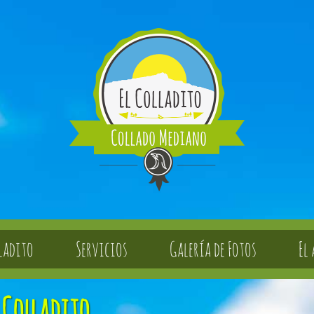
ladito
Servicios
Galería de Fotos
El
 Colladito