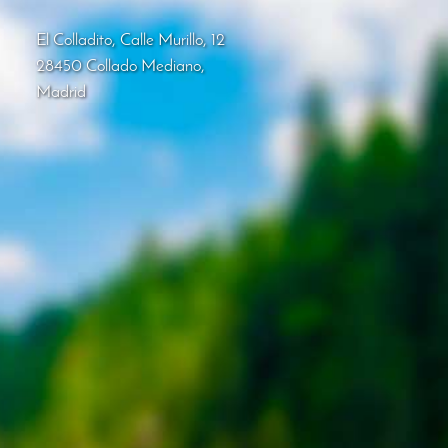
El Colladito, Calle Murillo, 12
28450 Collado Mediano,
Madrid