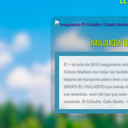
Inauguración El
El 1 de junio de 2015 inauguramos est
Collado Mediano con todas las facilid
dispone de transporte púbico (tren y b
GRUPO EL COLLADITO que intenta ofrec
sus estancias, sean del tipo que sean
creciendo. El Colladito, Calle Murillo,