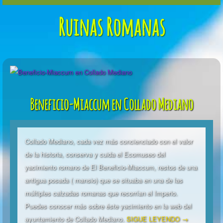
Ruinas Romanas
Beneficio-Miaccum en Collado Mediano
Collado Mediano, cada vez más concienciado con el valor
de la historia, conserva y cuida el Ecomuseo del
yacimiento romano de El Beneficio-Miaccum, restos de una
antigua posada ( mansio) que se situaba en una de las
múltiples calzadas romanas que recorrían el Imperio.
Puedes conocer más sobre éste yacimiento en la web del
ayuntamiento de Collado Mediano.
SIGUE LEYENDO →